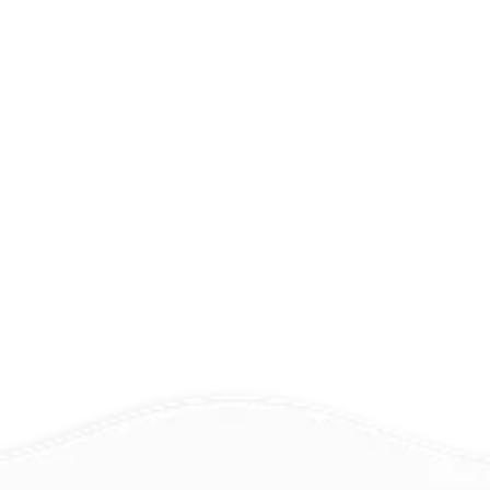
Ostéopathie Nacs
Qu’il s’agisse de reptiles, de petits 
rongeurs, d’oiseaux ou d’autres 
animaux exotiques, l’ostéopathie 
offre des avantages pour leur 
bien-être.